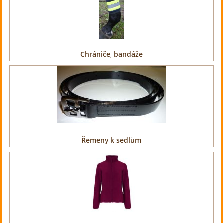
Chrániče, bandáže
Řemeny k sedlům