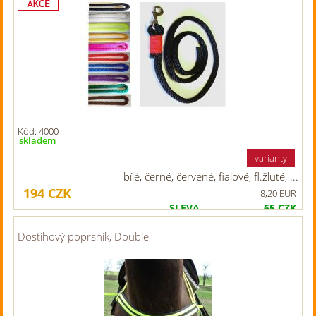
Kód: 4000
skladem
varianty
bílé, černé, červené, fialové, fl.žluté, ...
194
CZK
8,20 EUR
SLEVA
65
CZK
Původní cena
259
CZK
Dostihový poprsník, Double