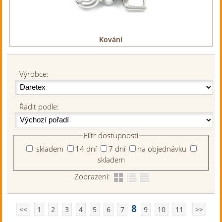
Kování
Výrobce:
Řadit podle:
Filtr dostupnosti
skladem
14 dní
7 dní
na objednávku
skladem
Zobrazení:
8
<<
1
2
3
4
5
6
7
9
10
11
>>