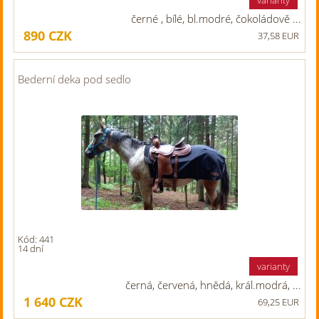
varianty
černé , bílé, bl.modré, čokoládově ...
890
CZK
37,58 EUR
Bederní deka pod sedlo
Kód: 441
14 dní
varianty
černá, červená, hnědá, král.modrá, ...
1 640
CZK
69,25 EUR