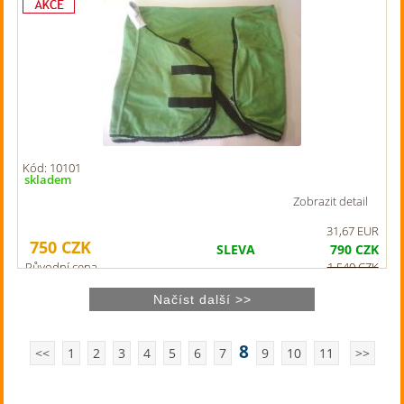
Kód: 10101
skladem
Zobrazit detail
31,67 EUR
750
CZK
SLEVA
790
CZK
Původní cena
1 540
CZK
8
<<
1
2
3
4
5
6
7
9
10
11
>>