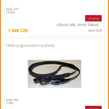
Kód: 277
14 dní
varianty
růžové, bílé, černé, fialové, ...
1 040
CZK
43,91 EUR
Otěže pogumované na přezky
Kód: 181
7 dní