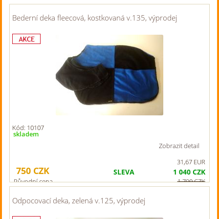
Bederní deka fleecová, kostkovaná v.135, výprodej
Kód: 10107
skladem
Zobrazit detail
31,67 EUR
750
CZK
SLEVA
1 040
CZK
Původní cena
1 790
CZK
Odpocovací deka, zelená v.125, výprodej