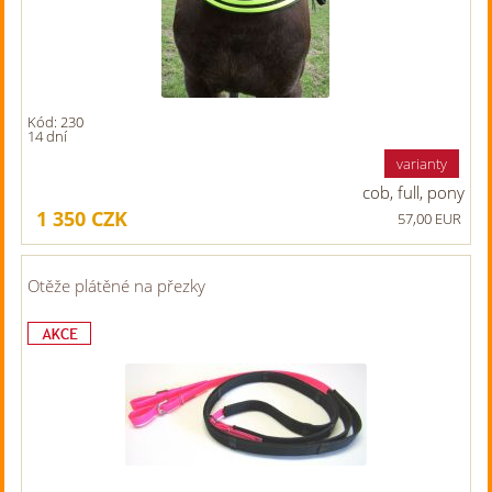
Kód: 230
14 dní
varianty
cob, full, pony
1 350
CZK
57,00 EUR
Otěže plátěné na přezky