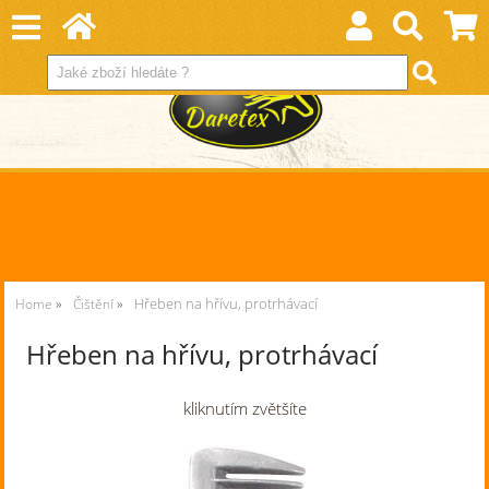
Hřeben na hřívu, protrhávací
Home
Čištění
Hřeben na hřívu, protrhávací
kliknutím zvětšíte