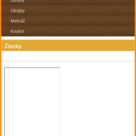
Udidla
Obojky
Metráž
Kování
Články