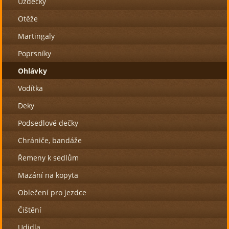
Uzdečky
Otěže
Martingaly
Poprsníky
Ohlávky
Vodítka
Deky
Podsedlové dečky
Chrániče, bandáže
Řemeny k sedlům
Mazání na kopyta
Oblečení pro jezdce
Čištění
Udidla