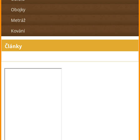
Obojky
Metráž
Kování
Články