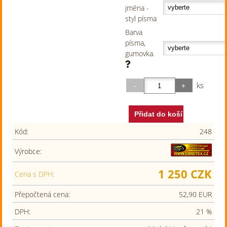
jména -
styl písma
Barva
písma,
gumovka.
ks
Kód:
248
Výrobce:
1 250 CZK
Cena s DPH:
Přepočtená cena:
52,90 EUR
DPH:
21 %