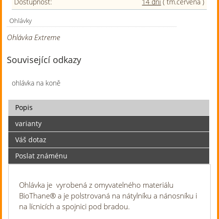
Dostupnost:
14 dní
( tm.červená )
Ohlávky
Ohlávka Extreme
Související odkazy
ohlávka na koně
Popis
varianty
Váš dotaz
Poslat známénu
Ohlávka je vyrobená z omyvatelného materiálu
BioThane
®
a je polstrovaná na nátylníku a nánosníku i
na lícnicích a spojnici pod bradou.