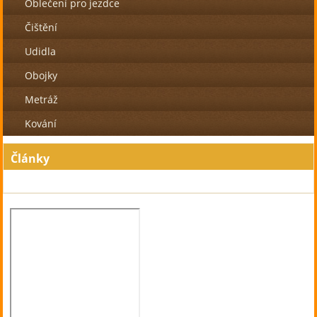
Oblečení pro jezdce
Čištění
Udidla
Obojky
Metráž
Kování
Články