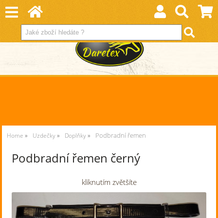
Podbradní řemen
Home
Uzdečky
Doplňky
Podbradní řemen černý
kliknutím zvětšíte