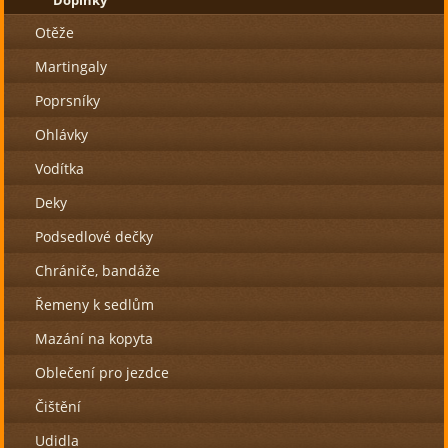
Otěže
Martingaly
Poprsníky
Ohlávky
Vodítka
Deky
Podsedlové dečky
Chrániče, bandáže
Řemeny k sedlům
Mazání na kopyta
Oblečení pro jezdce
Čištění
Udidla