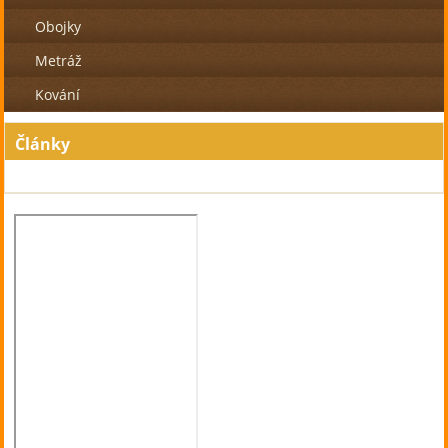
Obojky
Metráž
Kování
Články