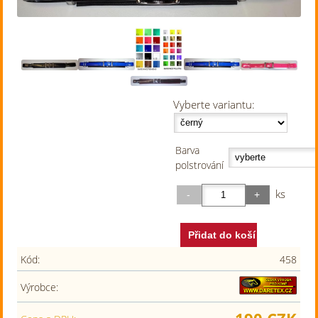
Vyberte variantu:
Barva
polstrování
ks
Kód:
458
Výrobce: