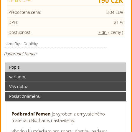
190 CZK
Cena s DPH:
Přepočtená cena:
8,04 EUR
DPH:
21 %
Dostupnost:
7 dní
( černý )
-
Uzdečky
Doplňky
Podbradní řemen
Popis
varianty
Váš dotaz
Poslat známénu
Podbradní řemen
je vyroben z omyvatelného
materiálu Biothane, nastavitelný.
Vhodný k uzdečkám pro sport : dostihy, parkury,