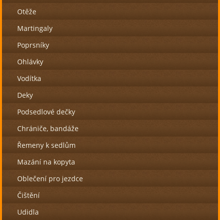
Otěže
Martingaly
Poprsníky
Ohlávky
Vodítka
Deky
Podsedlové dečky
Chrániče, bandáže
Řemeny k sedlům
Mazání na kopyta
Oblečení pro jezdce
Čištění
Udidla