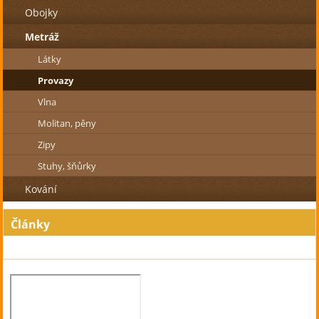
Obojky
Metráž
Látky
Provazy
Vlna
Molitan, pěny
Zipy
Stuhy, šňůrky
Kování
Články