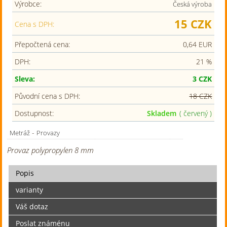
Výrobce:
Česká výroba
15 CZK
Cena s DPH:
Přepočtená cena:
0,64 EUR
DPH:
21 %
Sleva:
3 CZK
Původní cena s DPH:
18 CZK
Dostupnost:
Skladem
( červený )
-
Metráž
Provazy
Provaz polypropylen 8 mm
Popis
varianty
Váš dotaz
Poslat známénu