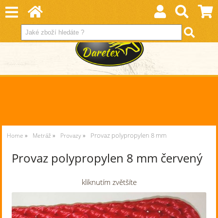
Provaz polypropylen 8 mm
Home
Metráž
Provazy
Provaz polypropylen 8 mm červený
kliknutím zvětšíte