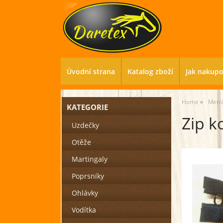
Úvodní strana
Katalog zboží
Jak nakup
Home
Metr
KATEGORIE
Zip k
Uzdečky
Otěže
Martingaly
Poprsníky
Ohlávky
Vodítka