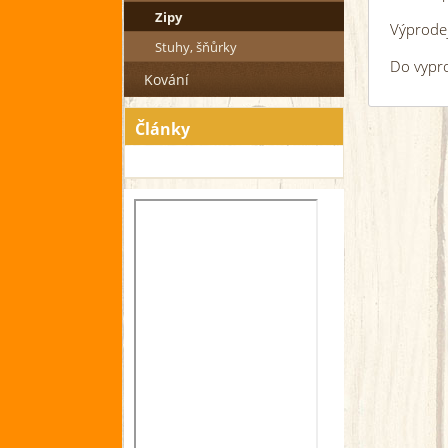
Zipy
Výprodej
Stuhy, šňůrky
Do vypr
Kování
Články