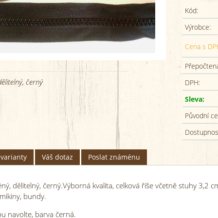
Kód:
Výrobce:
Cena s DP
Přepočtená
ělitelný, černý
DPH:
Sleva:
Původní ce
Dostupnos
varianty
Váš dotaz
Poslat známénu
ěný, dělitelný, černý.Výborná kvalita, celková říše včetně stuhy 3,2
mikiny, bundy.
pu navolte, barva černá.