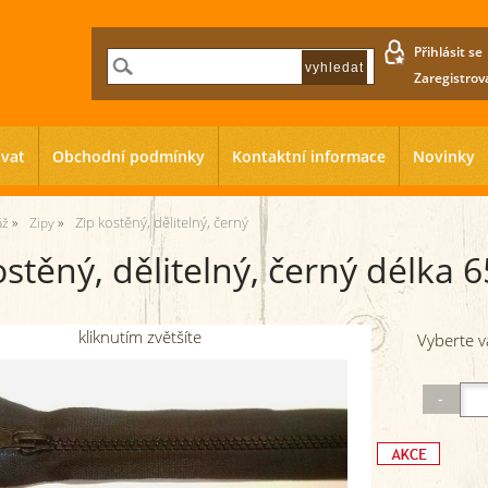
Přihlásit se
Zaregistrov
ovat
Obchodní podmínky
Kontaktní informace
Novinky
Zip kostěný, dělitelný, černý
áž
Zipy
ostěný, dělitelný, černý délka 
kliknutím zvětšíte
Vyberte v