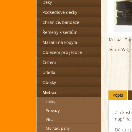
Deky
Podsedlové dečky
Chrániče, bandáže
Řemeny k sedlům
-
Metráž
Zipy
Mazání na kopyta
Zip kostěný, d
Oblečení pro jezdce
Čištění
Udidla
Obojky
Metráž
Popis
Látky
Provazy
Zip kost
např.na 
Vlna
Molitan, pěny
Délku zi