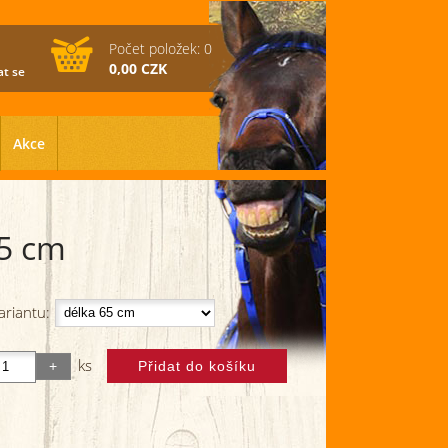
Počet položek: 0
0,00 CZK
at se
Akce
65 cm
ariantu:
ks