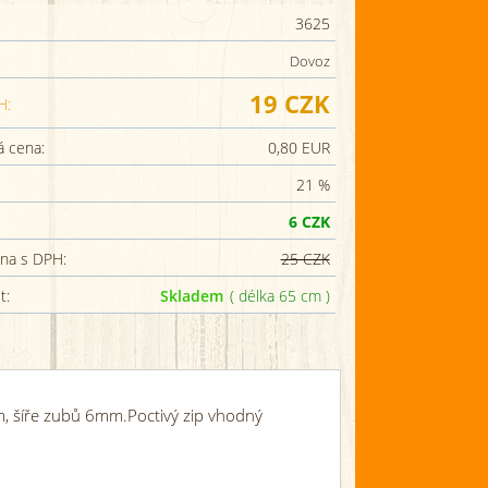
3625
Dovoz
19 CZK
H:
 cena:
0,80 EUR
21 %
6 CZK
na s DPH:
25 CZK
t:
Skladem
( délka 65 cm )
 cm, šíře zubů 6mm.Poctivý zip vhodný