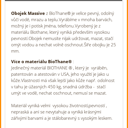
Obojek Massive
z BioThane
®
je velice pevný, odolný
vůči vodě, mrazu a teplu.Vyrábíme v mnoha barvách,
možný je i potisk jména, telefonu.Vyrobený je z
materiálu Biothane, který vyniká především vysokou
pevností.Obojek nemusíte nijak udržovat, mazat, stačí
omýt vodou a nechat volně oschnout.Šíře obojku je 25
mm.
Více o materiálu
BioThane®
:
Jedinečný materiál BIOTHANE
®
, který je vyráběn,
patentován a atestován v USA, jeho využití je jako u
kůže.Vlastnosti má však lepší jako kůže např. odolnost
v tahu je úžasných 450 kg, snadná údržba - stačí
umýt ve vodě, nechat oschnout, nemusí se mazat.
Materiál vyniká velmi vysokou životností,pevností ,
nepraská a ani se nevytahuje a vyniká krásnými
zářivými barvami a je stálobarevný s vysokým leskem.