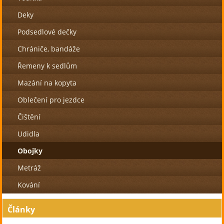
Deky
Podsedlové dečky
Chrániče, bandáže
Řemeny k sedlům
Mazání na kopyta
Oblečení pro jezdce
Čištění
Udidla
Obojky
Metráž
Kování
Články