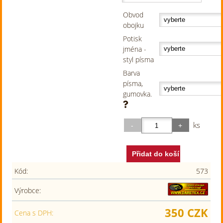
Obvod
obojku
Potisk
jména -
styl písma
Barva
písma,
gumovka.
ks
Kód:
573
Výrobce:
350 CZK
Cena s DPH: